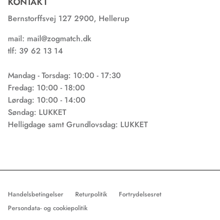
KONTAKT
Bernstorffsvej 127 2900, Hellerup
mail: mail@zogmatch.dk
tlf: 39 62 13 14
Mandag - Torsdag: 10:00 - 17:30
Fredag: 10:00 - 18:00
Lørdag: 10:00 - 14:00
Søndag: LUKKET
Helligdage samt Grundlovsdag: LUKKET
Brug for vejledning? 📞
Handelsbetingelser
Returpolitik
Fortrydelsesret
Vi er klar til at hjælpe dig
Persondata- og cookiepolitik
videre. Skriv til os på mail ☺️