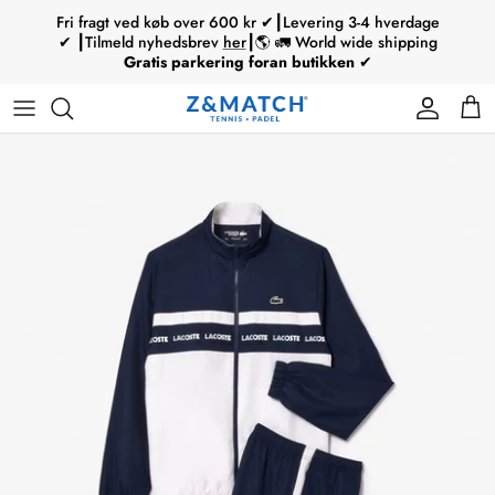
Hop
Fri fragt ved køb over 600 kr ✔┃Levering 3-4 hverdage
til
✔ ┃Tilmeld nyhedsbrev
her
┃🌎 🚛 World wide shipping
Gratis parkering foran butikken
✔
indhold
Tennisketchere
Padelbats
Mærke
Mærke
Mærke
Babolat
Strenge
Ski
Tennisketchere
Type
Padelsko
Type
Type
Type
Wilson
Greb
Skistøvler
Tennistøj / tennissko
Service
Padeltasker
Junior
Björn Borg
Øvrigt tilbehør
Skistave
Tennistilbehør
Padelbolde
Tecnifibre
Skihjelme
Padelbat / sko
Head
Skitilbehør
Ski / skistøvler
Øvrige
Skitilbehør