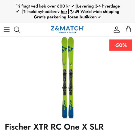
Hop
Fri fragt ved køb over 600 kr ✔┃Levering 3-4 hverdage
til
✔ ┃Tilmeld nyhedsbrev
her
┃🌎 🚛 World wide shipping
Gratis parkering foran butikken
✔
indhold
Tennisketchere
Padelbats
Mærke
Mærke
Mærke
Babolat
Strenge
Ski
Tennisketchere
Type
Padelsko
Type
Type
Type
Wilson
Greb
Skistøvler
Tennistøj / tennissko
-50%
Service
Padeltasker
Junior
Björn Borg
Øvrigt tilbehør
Skistave
Tennistilbehør
Padelbolde
Tecnifibre
Skihjelme
Padelbat / sko
Head
Skitilbehør
Ski / skistøvler
Øvrige
Skitilbehør
Fischer XTR RC One X SLR