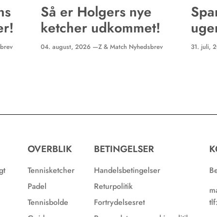
ns
Så er Holgers nye
Spar
er!
ketcher udkommet!
uge
pro
brev
04. august, 2026 —
Z & Match Nyhedsbrev
31. juli,
OVERBLIK
BETINGELSER
K
gt
Tennisketcher
Handelsbetingelser
Be
Padel
Returpolitik
ma
Tennisbolde
Fortrydelsesret
tl