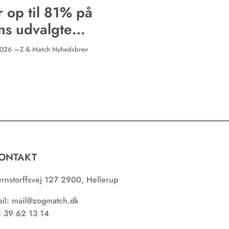
 op til 81% på
ns udvalgte
dukter!
 2026 —
Z & Match Nyhedsbrev
ONTAKT
rnstorffsvej 127 2900, Hellerup
il: mail@zogmatch.dk
f: 39 62 13 14