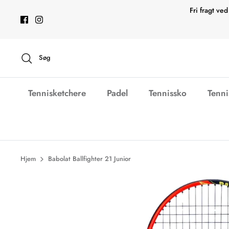
Hop
Fri fragt v
til
indhold
Søg
Tennisketchere
Padel
Tennissko
Tenni
Hjem
Babolat Ballfighter 21 Junior