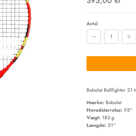
395,00 kr
Antal
Babolat Ballfighter 21 
Mærke:
Babolat
Hovedstørrelse:
95"
Vægt:
183 g
Længde:
21"