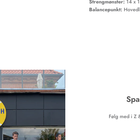
Strengmønster:
14 x 
Balancepunkt:
Hovedl
Spa
Følg med i Z 