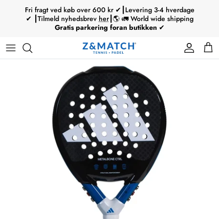
Hop
Fri fragt ved køb over 600 kr ✔┃Levering 3-4 hverdage
til
✔ ┃Tilmeld nyhedsbrev
her
┃🌎 🚛 World wide shipping
Gratis parkering foran butikken
✔
indhold
Tennisketchere
Padelbats
Mærke
Mærke
Mærke
Babolat
Strenge
Ski
Tennisketchere
Type
Padelsko
Type
Type
Type
Wilson
Greb
Skistøvler
Tennistøj / tennissko
Service
Padeltasker
Junior
Björn Borg
Øvrigt tilbehør
Skistave
Tennistilbehør
Padelbolde
Tecnifibre
Skihjelme
Padelbat / sko
Head
Skitilbehør
Ski / skistøvler
Øvrige
Skitilbehør